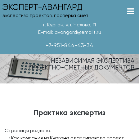
ЭКСПЕРТ-АВАНГАРД
экспертиза проектов, проверка смет
г. Курган, ул. Чехова, 11
E-mail: avangard@emailt.ru
+7-951-844-43-34
НЕЗАВИСИМАЯ ЭКСПЕРТИЗА
ПРОЕКТНО-СМЕТНЫХ ДОКУМЕНТОВ
Практика экспертиз
Страницы раздела:
• Как компания из Кургана адаптировала проект