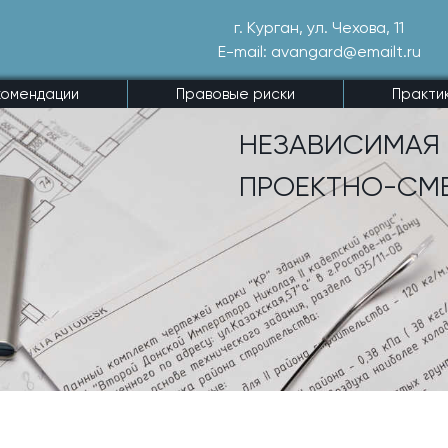
г. Курган, ул. Чехова, 11
E-mail: avangard@emailt.ru
комендации
Правовые риски
Практи
НЕЗАВИСИМАЯ 
ПРОЕКТНО-СМ